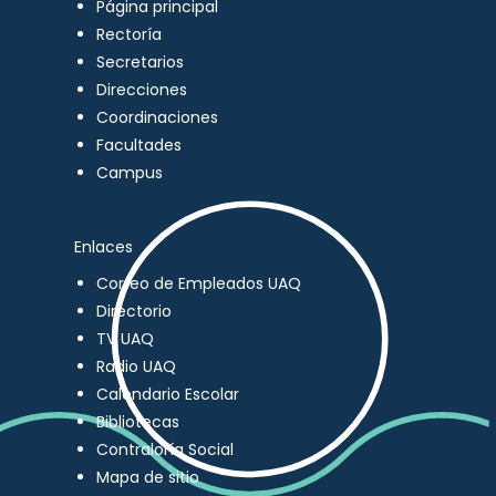
Página principal
Rectoría
Secretarios
Direcciones
Coordinaciones
Facultades
Campus
Enlaces
Correo de Empleados UAQ
Directorio
TV UAQ
Radio UAQ
Calendario Escolar
Bibliotecas
Contraloría Social
Mapa de sitio