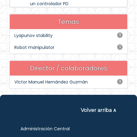
un controlador PD
Temas
Lyapunov stability
1
Robot manipulator
1
Director / colaboradores
Víctor Manuel Hernández Guzmán
1
Volver arriba ∧
Administración Central