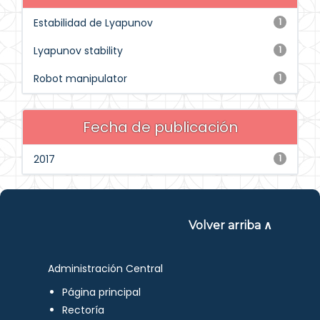
Estabilidad de Lyapunov
1
Lyapunov stability
1
Robot manipulator
1
Fecha de publicación
2017
1
Volver arriba ∧
Administración Central
Página principal
Rectoría