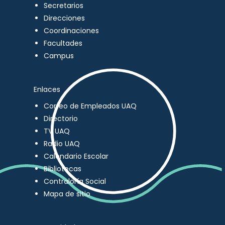
Secretarios
Direcciones
Coordinaciones
Facultades
Campus
Enlaces
Correo de Empleados UAQ
Directorio
TV UAQ
Radio UAQ
Calendario Escolar
Bibliotecas
Contraloría Social
Mapa de sitio