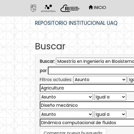
INICIO
Skip
REPOSITORIO INSTITUCIONAL UAQ
navigation
Buscar
Buscar:
por
Filtros actuales:
Comenzar nueva busqueda