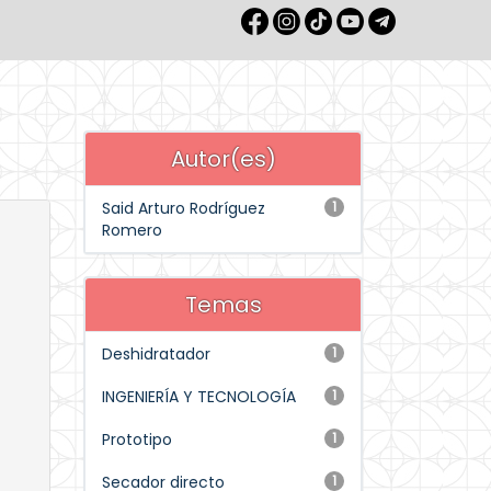
Autor(es)
Said Arturo Rodríguez
1
Romero
Temas
Deshidratador
1
INGENIERÍA Y TECNOLOGÍA
1
Prototipo
1
Secador directo
1