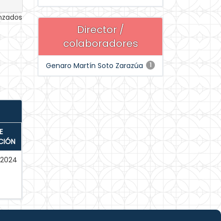
anzados
Director /
colaboradores
Genaro Martín Soto Zarazúa
1
E
CIÓN
-2024