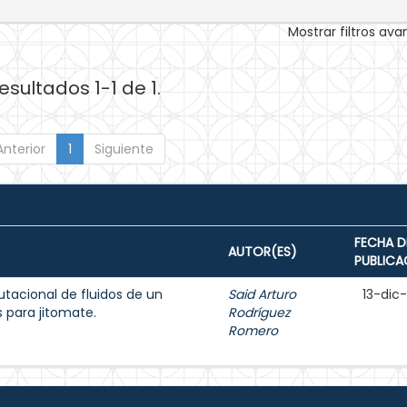
Mostrar filtros av
esultados 1-1 de 1.
Anterior
1
Siguiente
FECHA D
AUTOR(ES)
PUBLICA
acional de fluidos de un
Said Arturo
13-dic
 para jitomate.
Rodríguez
Romero