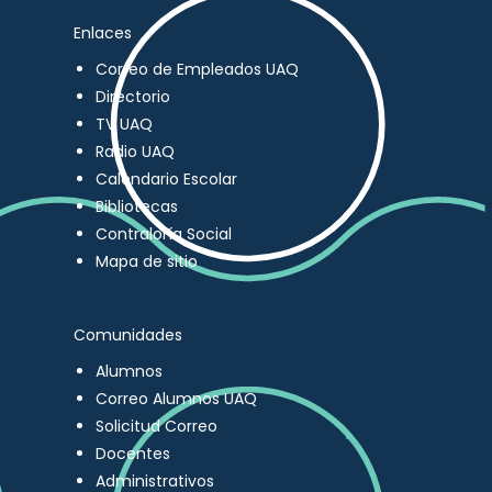
Enlaces
Correo de Empleados UAQ
Directorio
TV UAQ
Radio UAQ
Calendario Escolar
Bibliotecas
Contraloría Social
Mapa de sitio
Comunidades
Alumnos
Correo Alumnos UAQ
Solicitud Correo
Docentes
Administrativos