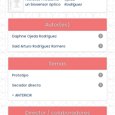
un biosensor óptico
Rodríguez
Autor(es)
Daphne Ojeda Rodríguez
1
Said Arturo Rodríguez Romero
1
Temas
Prototipo
1
Secador directo
1
< ANTERIOR
Director / colaboradores