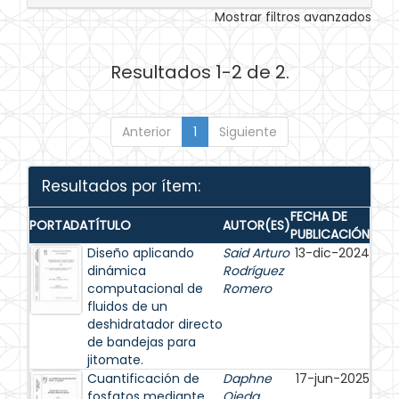
Mostrar filtros avanzados
Resultados 1-2 de 2.
Anterior
1
Siguiente
Resultados por ítem:
FECHA DE
PORTADA
TÍTULO
AUTOR(ES)
PUBLICACIÓN
Diseño aplicando
Said Arturo
13-dic-2024
dinámica
Rodríguez
computacional de
Romero
fluidos de un
deshidratador directo
de bandejas para
jitomate.
Cuantificación de
Daphne
17-jun-2025
fosfatos mediante
Ojeda