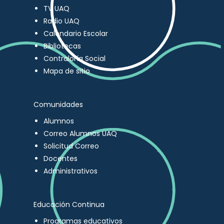
TV UAQ
Radio UAQ
Calendario Escolar
Bibliotecas
Contraloría Social
Mapa de sitio
Comunidades
Alumnos
Correo Alumnos UAQ
Solicitud Correo
Docentes
Administrativos
Educación Continua
Programas educativos