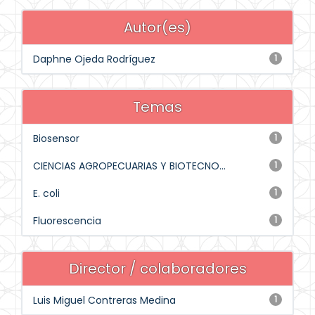
Autor(es)
Daphne Ojeda Rodríguez
1
Temas
Biosensor
1
CIENCIAS AGROPECUARIAS Y BIOTECNO...
1
E. coli
1
Fluorescencia
1
Director / colaboradores
Luis Miguel Contreras Medina
1