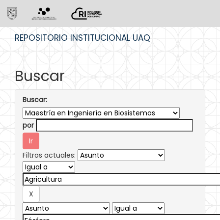
Skip
REPOSITORIO INSTITUCIONAL UAQ
navigation
Buscar
Buscar:
por
Filtros actuales: