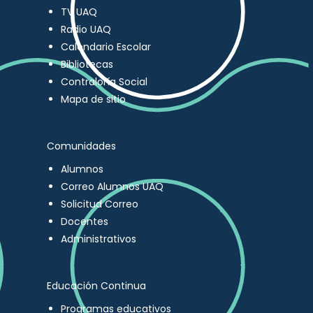
TV UAQ
Radio UAQ
Calendario Escolar
Bibliotecas
Contraloría Social
Mapa de sitio
Comunidades
Alumnos
Correo Alumnos UAQ
Solicitud Correo
Docentes
Administrativos
Educación Continua
Programas educativos