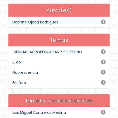
Autor(es)
Daphne Ojeda Rodríguez
1
Temas
CIENCIAS AGROPECUARIAS Y BIOTECNO...
1
E. coli
1
Fluorescencia
1
Fósforo
1
Director / colaboradores
Luis Miguel Contreras Medina
1