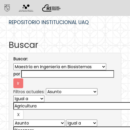
Skip
REPOSITORIO INSTITUCIONAL UAQ
navigation
Buscar
Buscar:
por
Filtros actuales: