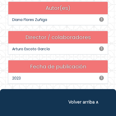
Autor(es)
Diana Flores Zuñiga
1
Director / colaboradores
Arturo Escoto García
1
Fecha de publicación
2023
1
Volver arriba ∧