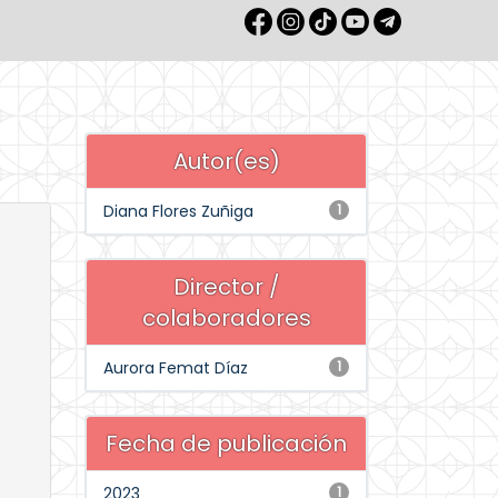
Autor(es)
Diana Flores Zuñiga
1
Director /
colaboradores
Aurora Femat Díaz
1
Fecha de publicación
2023
1