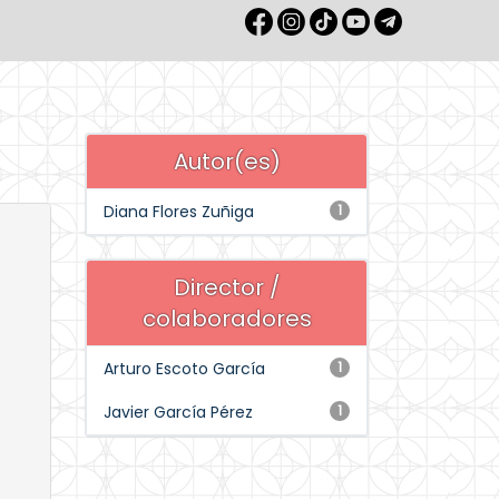
Autor(es)
Diana Flores Zuñiga
1
Director /
colaboradores
Arturo Escoto García
1
Javier García Pérez
1