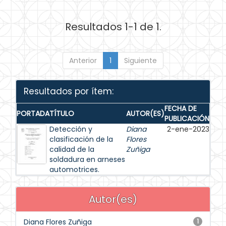
Resultados 1-1 de 1.
Anterior
1
Siguiente
Resultados por ítem:
FECHA DE
PORTADA
TÍTULO
AUTOR(ES)
PUBLICACIÓN
Detección y
Diana
2-ene-2023
clasificación de la
Flores
calidad de la
Zuñiga
soldadura en arneses
automotrices.
Autor(es)
Diana Flores Zuñiga
1