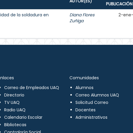
AUTOR(ES)
PUBLICACIÓN
lidad de la soldadura en
Diana Flores
2-ene
Zuñiga
Enlaces
Comunidades
Correo de Empleados UAQ
Alumnos
Directorio
Correo Alumnos UAQ
TV UAQ
Solicitud Correo
Radio UAQ
Docentes
Calendario Escolar
Administrativos
Bibliotecas
Contraloría Social