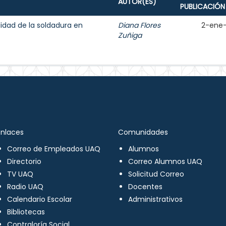
AUTOR(ES)
PUBLICACIÓN
lidad de la soldadura en
Diana Flores
2-ene
Zuñiga
Enlaces
Comunidades
Correo de Empleados UAQ
Alumnos
Directorio
Correo Alumnos UAQ
TV UAQ
Solicitud Correo
Radio UAQ
Docentes
Calendario Escolar
Administrativos
Bibliotecas
Contraloría Social