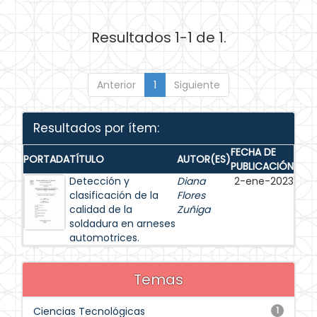
Resultados 1-1 de 1.
Anterior
1
Siguiente
Resultados por ítem:
FECHA DE
PORTADA
TÍTULO
AUTOR(ES)
PUBLICACIÓN
Detección y
Diana
2-ene-2023
clasificación de la
Flores
calidad de la
Zuñiga
soldadura en arneses
automotrices.
Temas
Ciencias Tecnológicas
1