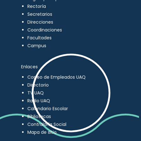
Rectoría
Secretarios
Direcciones
Coordinaciones
Facultades
Campus
Enlaces
Correo de Empleados UAQ
Directorio
TV UAQ
Radio UAQ
Calendario Escolar
Bibliotecas
Contraloría Social
Mapa de sitio