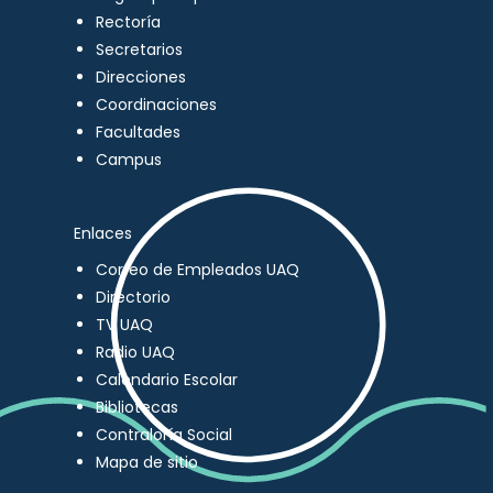
Rectoría
Secretarios
Direcciones
Coordinaciones
Facultades
Campus
Enlaces
Correo de Empleados UAQ
Directorio
TV UAQ
Radio UAQ
Calendario Escolar
Bibliotecas
Contraloría Social
Mapa de sitio