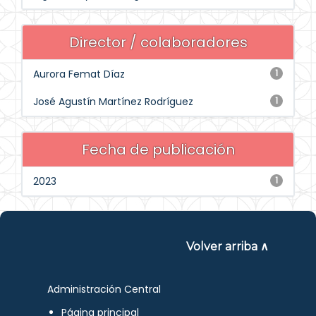
Director / colaboradores
Aurora Femat Díaz
1
José Agustín Martínez Rodríguez
1
Fecha de publicación
2023
1
Volver arriba ∧
Administración Central
Página principal