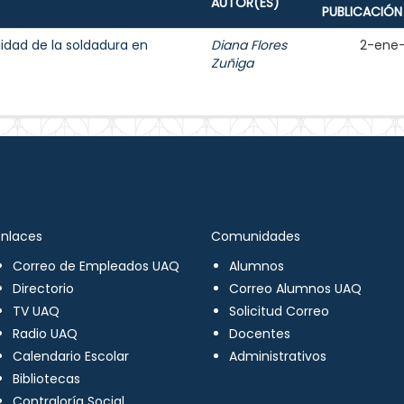
AUTOR(ES)
PUBLICACIÓN
lidad de la soldadura en
Diana Flores
2-ene
Zuñiga
Enlaces
Comunidades
Correo de Empleados UAQ
Alumnos
Directorio
Correo Alumnos UAQ
TV UAQ
Solicitud Correo
Radio UAQ
Docentes
Calendario Escolar
Administrativos
Bibliotecas
Contraloría Social