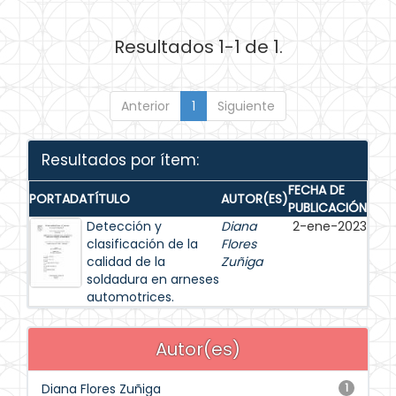
Resultados 1-1 de 1.
Anterior
1
Siguiente
Resultados por ítem:
FECHA DE
PORTADA
TÍTULO
AUTOR(ES)
PUBLICACIÓN
Detección y
Diana
2-ene-2023
clasificación de la
Flores
calidad de la
Zuñiga
soldadura en arneses
automotrices.
Autor(es)
Diana Flores Zuñiga
1