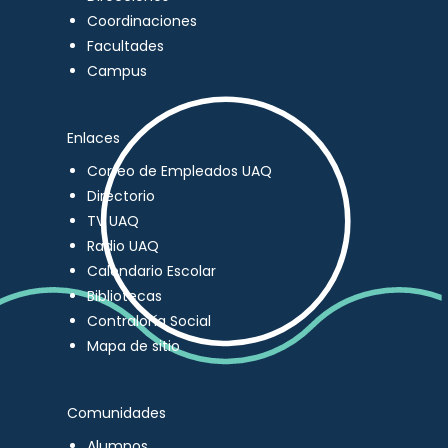
Coordinaciones
Facultades
Campus
Enlaces
Correo de Empleados UAQ
Directorio
TV UAQ
Radio UAQ
Calendario Escolar
Bibliotecas
Contraloría Social
Mapa de sitio
Comunidades
Alumnos