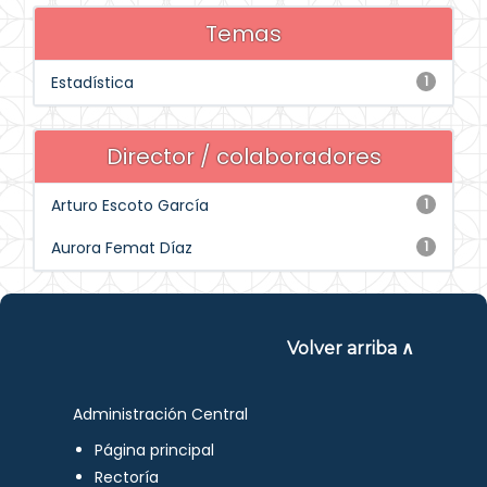
Temas
Estadística
1
Director / colaboradores
Arturo Escoto García
1
Aurora Femat Díaz
1
Volver arriba ∧
Administración Central
Página principal
Rectoría