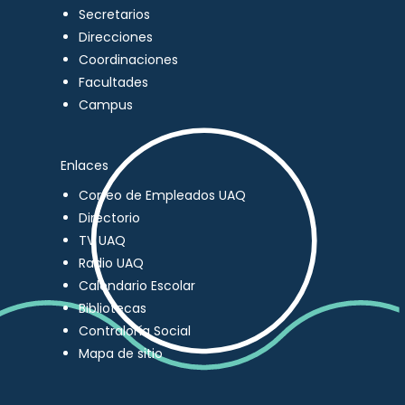
Secretarios
Direcciones
Coordinaciones
Facultades
Campus
Enlaces
Correo de Empleados UAQ
Directorio
TV UAQ
Radio UAQ
Calendario Escolar
Bibliotecas
Contraloría Social
Mapa de sitio