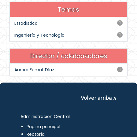
Temas
Estadística
1
Ingeniería y Tecnología
1
Director / colaboradores
Aurora Femat Díaz
1
Volver arriba ∧
Administración Central
Página principal
Rectoría