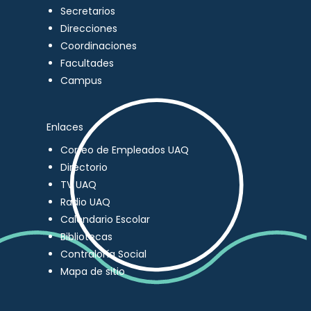
Secretarios
Direcciones
Coordinaciones
Facultades
Campus
Enlaces
Correo de Empleados UAQ
Directorio
TV UAQ
Radio UAQ
Calendario Escolar
Bibliotecas
Contraloría Social
Mapa de sitio