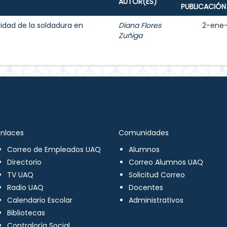
AUTOR(ES)
PUBLICACIÓN
lidad de la soldadura en
Diana Flores
2-ene
Zuñiga
Enlaces
Comunidades
Correo de Empleados UAQ
Alumnos
Directorio
Correo Alumnos UAQ
TV UAQ
Solicitud Correo
Radio UAQ
Docentes
Calendario Escolar
Administrativos
Bibliotecas
Contraloría Social