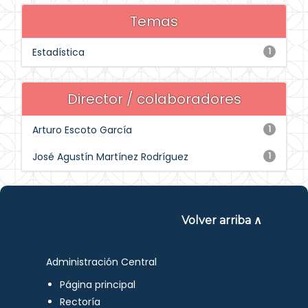
Temas
Estadística
1
Director / colaboradores
Arturo Escoto García
1
José Agustín Martínez Rodríguez
1
Volver arriba ∧
Administración Central
Página principal
Rectoría