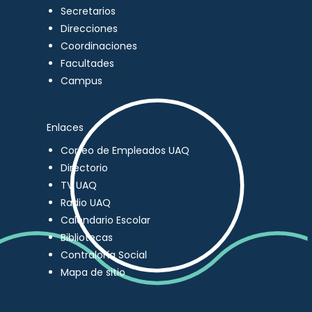
Secretarios
Direcciones
Coordinaciones
Facultades
Campus
Enlaces
Correo de Empleados UAQ
Directorio
TV UAQ
Radio UAQ
Calendario Escolar
Bibliotecas
Contraloría Social
Mapa de sitio