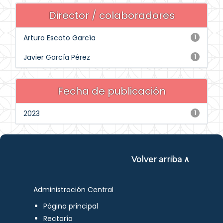
Director / colaboradores
Arturo Escoto García
1
Javier García Pérez
1
Fecha de publicación
2023
1
Volver arriba ∧
Administración Central
Página principal
Rectoría