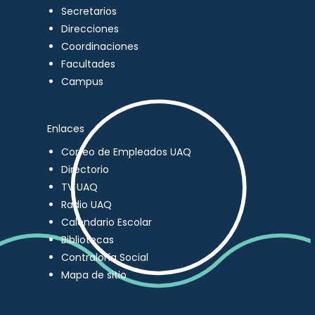
Secretarios
Direcciones
Coordinaciones
Facultades
Campus
Enlaces
Correo de Empleados UAQ
Directorio
TV UAQ
Radio UAQ
Calendario Escolar
Bibliotecas
Contraloría Social
Mapa de sitio