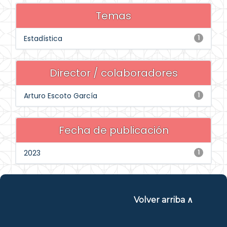
Temas
Estadística
1
Director / colaboradores
Arturo Escoto García
1
Fecha de publicación
2023
1
Volver arriba ∧