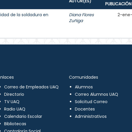
AUTOR(ES)
PUBLICACIÓN
lidad de la soldadura en
Diana Flores
2-ene
Zuñiga
Enlaces
Comunidades
Correo de Empleados UAQ
Alumnos
Directorio
Correo Alumnos UAQ
TV UAQ
Solicitud Correo
Radio UAQ
Docentes
Calendario Escolar
Administrativos
Bibliotecas
Contraloría Social