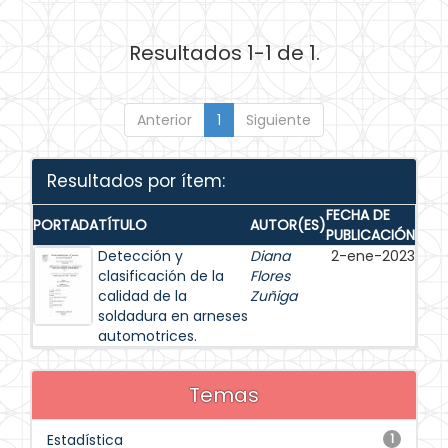
Resultados 1-1 de 1.
Anterior
1
Siguiente
Resultados por ítem:
FECHA DE
PORTADA
TÍTULO
AUTOR(ES)
PUBLICACIÓN
Detección y
Diana
2-ene-2023
clasificación de la
Flores
calidad de la
Zuñiga
soldadura en arneses
automotrices.
Temas
Estadística
1