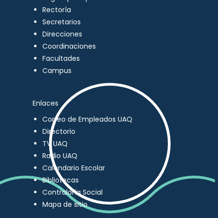
Rectoría
Secretarios
Direcciones
Coordinaciones
Facultades
Campus
Enlaces
Correo de Empleados UAQ
Directorio
TV UAQ
Radio UAQ
Calendario Escolar
Bibliotecas
Contraloría Social
Mapa de sitio