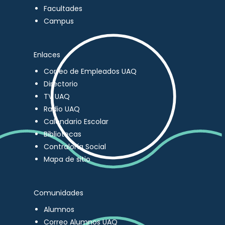
Facultades
Campus
Enlaces
Correo de Empleados UAQ
Directorio
TV UAQ
Radio UAQ
Calendario Escolar
Bibliotecas
Contraloría Social
Mapa de sitio
Comunidades
Alumnos
Correo Alumnos UAQ