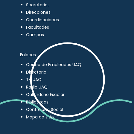
Secretarios
Direcciones
Coordinaciones
Facultades
Campus
Enlaces
Correo de Empleados UAQ
Directorio
TV UAQ
Radio UAQ
Calendario Escolar
Bibliotecas
Contraloría Social
Mapa de sitio