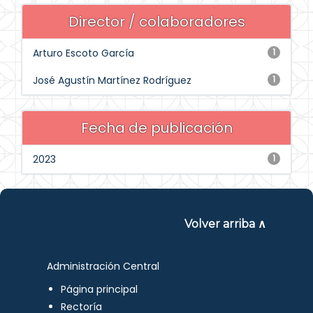
Director / colaboradores
Arturo Escoto García
1
José Agustín Martínez Rodríguez
1
Fecha de publicación
2023
1
Volver arriba ∧
Administración Central
Página principal
Rectoría