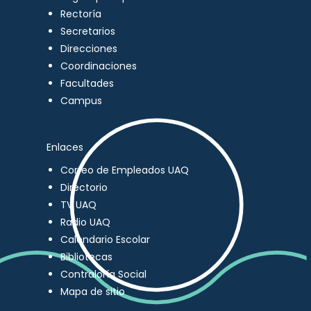
Rectoría
Secretarios
Direcciones
Coordinaciones
Facultades
Campus
Enlaces
Correo de Empleados UAQ
Directorio
TV UAQ
Radio UAQ
Calendario Escolar
Bibliotecas
Contraloría Social
Mapa de sitio