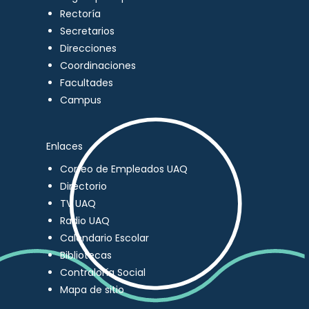
Rectoría
Secretarios
Direcciones
Coordinaciones
Facultades
Campus
Enlaces
Correo de Empleados UAQ
Directorio
TV UAQ
Radio UAQ
Calendario Escolar
Bibliotecas
Contraloría Social
Mapa de sitio