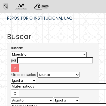
Skip
REPOSITORIO INSTITUCIONAL UAQ
navigation
Buscar
Buscar:
por
Filtros actuales: