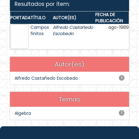
Resultados por ítem:
FECHA DE
PORTADA
TÍTULO
AUTOR(ES)
PUBLICACIÓN
Campos
Alfredo Castañedo
ago-1989
finitos
Escobedo
Autor(es)
Alfredo Castañedo Escobedo
1
Temas
Algebra
1