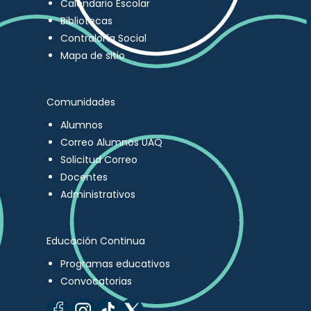
Calendario Escolar
Bibliotecas
Contraloría Social
Mapa de sitio
Comunidades
Alumnos
Correo Alumnos UAQ
Solicitud Correo
Docentes
Administrativos
Educación Continua
Programas educativos
Convocatorias