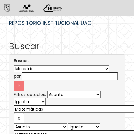
Skip
REPOSITORIO INSTITUCIONAL UAQ
navigation
Buscar
Buscar:
por
Filtros actuales: