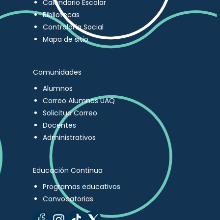
Calendario Escolar
Bibliotecas
Contraloría Social
Mapa de sitio
Comunidades
Alumnos
Correo Alumnos UAQ
Solicitud Correo
Docentes
Administrativos
Educación Continua
Programas educativos
Convocatorias