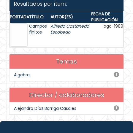
Resultados por ítem:
FECHA DE
PORTADA
TÍTULO
AUTOR(ES)
PUBLICACIÓN
Campos
Alfredo Castañedo
ago-1989
finitos
Escobedo
Temas
Algebra
1
Director / colaboradores
Alejandro Díaz Barriga Casales
1