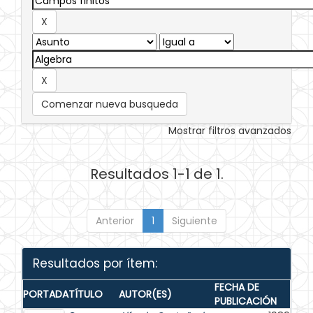
Comenzar nueva busqueda
Mostrar filtros avanzados
Resultados 1-1 de 1.
Anterior
1
Siguiente
Resultados por ítem:
FECHA DE
PORTADA
TÍTULO
AUTOR(ES)
PUBLICACIÓN