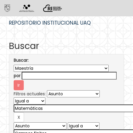
Skip
REPOSITORIO INSTITUCIONAL UAQ
navigation
Buscar
Buscar:
por
Filtros actuales: