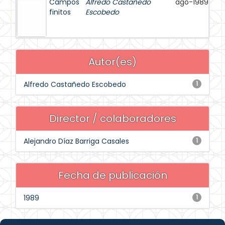
Campos
Alfredo Castañedo
ago-1989
finitos
Escobedo
Autor(es)
Alfredo Castañedo Escobedo
1
Director / colaboradores
Alejandro Díaz Barriga Casales
1
Fecha de publicación
1989
1