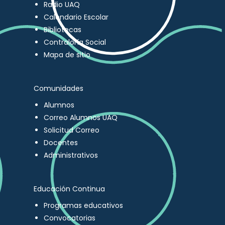
Radio UAQ
Calendario Escolar
Bibliotecas
Contraloría Social
Mapa de sitio
Comunidades
Alumnos
Correo Alumnos UAQ
Solicitud Correo
Docentes
Administrativos
Educación Continua
Programas educativos
Convocatorias