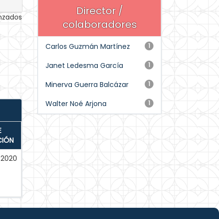
Director /
anzados
colaboradores
Carlos Guzmán Martínez
1
Janet Ledesma García
1
Minerva Guerra Balcázar
1
Walter Noé Arjona
1
E
CIÓN
-2020