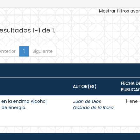
Mostrar filtros av
esultados 1-1 de 1.
Anterior
1
Siguiente
FECHA D
AUTOR(ES)
PUBLICA
 en la enzima Alcohol
Juan de Dios
1-ene
 de energía.
Galindo de la Rosa