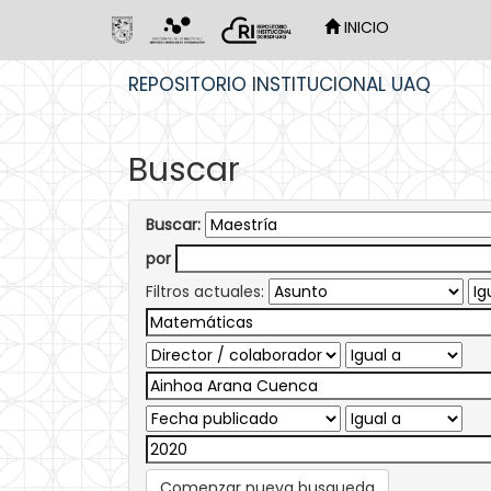
INICIO
Skip
REPOSITORIO INSTITUCIONAL UAQ
navigation
Buscar
Buscar:
por
Filtros actuales:
Comenzar nueva busqueda