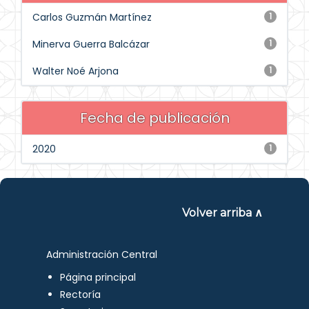
Carlos Guzmán Martínez
1
Minerva Guerra Balcázar
1
Walter Noé Arjona
1
Fecha de publicación
2020
1
Volver arriba ∧
Administración Central
Página principal
Rectoría