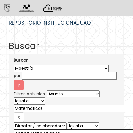
Skip
REPOSITORIO INSTITUCIONAL UAQ
navigation
Buscar
Buscar:
por
Filtros actuales: