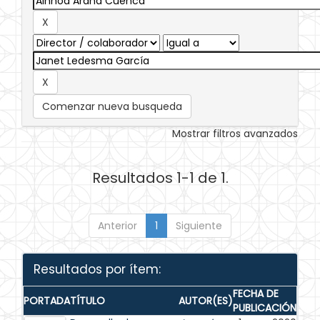
Comenzar nueva busqueda
Mostrar filtros avanzados
Resultados 1-1 de 1.
Anterior
1
Siguiente
Resultados por ítem:
FECHA DE
PORTADA
TÍTULO
AUTOR(ES)
PUBLICACIÓN