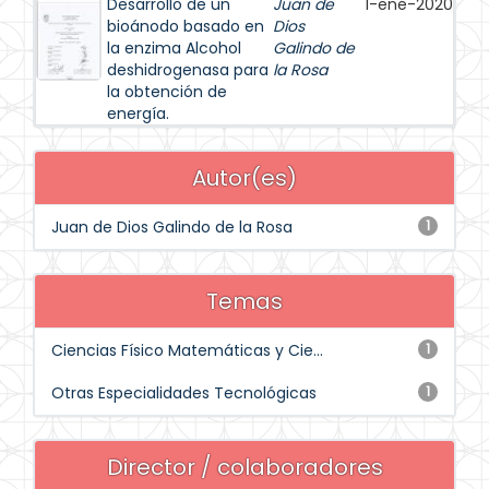
Desarrollo de un
Juan de
1-ene-2020
bioánodo basado en
Dios
la enzima Alcohol
Galindo de
deshidrogenasa para
la Rosa
la obtención de
energía.
Autor(es)
Juan de Dios Galindo de la Rosa
1
Temas
Ciencias Físico Matemáticas y Cie...
1
Otras Especialidades Tecnológicas
1
Director / colaboradores