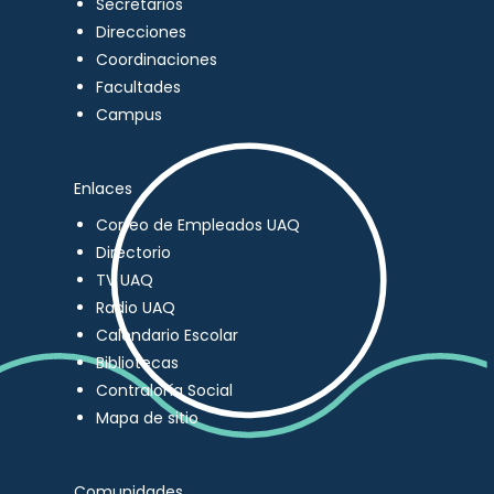
Secretarios
Direcciones
Coordinaciones
Facultades
Campus
Enlaces
Correo de Empleados UAQ
Directorio
TV UAQ
Radio UAQ
Calendario Escolar
Bibliotecas
Contraloría Social
Mapa de sitio
Comunidades