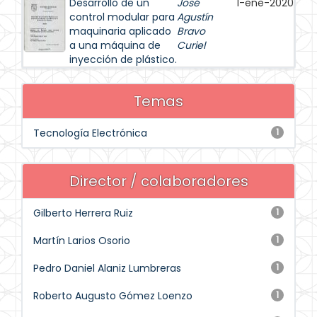
Desarrollo de un
José
1-ene-2020
control modular para
Agustín
maquinaria aplicado
Bravo
a una máquina de
Curiel
inyección de plástico.
Temas
Tecnología Electrónica
1
Director / colaboradores
Gilberto Herrera Ruiz
1
Martín Larios Osorio
1
Pedro Daniel Alaniz Lumbreras
1
Roberto Augusto Gómez Loenzo
1