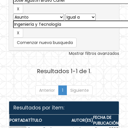
Comenzar nueva busqueda
Mostrar filtros avanzados
Resultados 1-1 de 1.
Anterior
1
Siguiente
Resultados por ítem:
FECHA DE
PORTADA
TÍTULO
AUTOR(ES)
PUBLICACIÓN