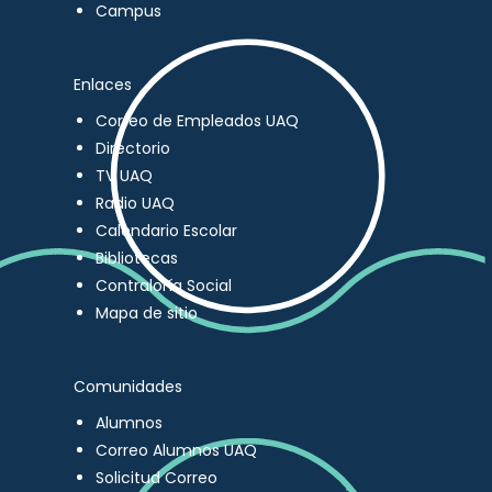
Campus
Enlaces
Correo de Empleados UAQ
Directorio
TV UAQ
Radio UAQ
Calendario Escolar
Bibliotecas
Contraloría Social
Mapa de sitio
Comunidades
Alumnos
Correo Alumnos UAQ
Solicitud Correo