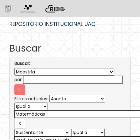
Skip
REPOSITORIO INSTITUCIONAL UAQ
navigation
Buscar
Buscar:
por
Filtros actuales: