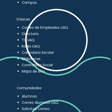
Campus
Enlaces
Correo de Empleados UAQ
Directorio
TV UAQ
Radio UAQ
Calendario Escolar
Bibliotecas
Contraloría Social
Mapa de sitio
Comunidades
Alumnos
Correo Alumnos UAQ
Solicitud Correo