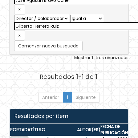
Comenzar nueva busqueda
Mostrar filtros avanzados
Resultados 1-1 de 1.
Anterior
1
Siguiente
Resultados por ítem:
FECHA DE
PORTADA
TÍTULO
AUTOR(ES)
PUBLICACIÓN