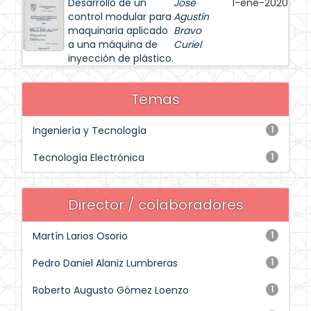
Desarrollo de un
José
1-ene-2020
control modular para
Agustín
maquinaria aplicado
Bravo
a una máquina de
Curiel
inyección de plástico.
Temas
Ingeniería y Tecnología
1
Tecnología Electrónica
1
Director / colaboradores
Martín Larios Osorio
1
Pedro Daniel Alaniz Lumbreras
1
Roberto Augusto Gómez Loenzo
1