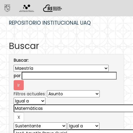
Skip
REPOSITORIO INSTITUCIONAL UAQ
navigation
Buscar
Buscar:
por
Filtros actuales: