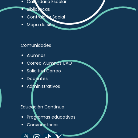
Calendario Escolar
Bibliotecas
Contraloría Social
Mapa de sitio
Comunidades
Alumnos
Correo Alumnos UAQ
Solicitud Correo
Docentes
Administrativos
Educación Continua
Programas educativos
Convocatorias