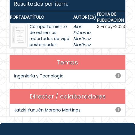
Resultados por ítem:
FECHA DE
PORTADA
TÍTULO
AUTOR(ES)
PUBLICACIÓN
Comportamiento
Alan
31-may-2023
de extremos
Eduardo
recortados de viga
Martínez
postensadas
Martínez
Temas
Ingeniería y Tecnología
1
Director / colaboradores
Jatziri Yunuén Moreno Martínez
1