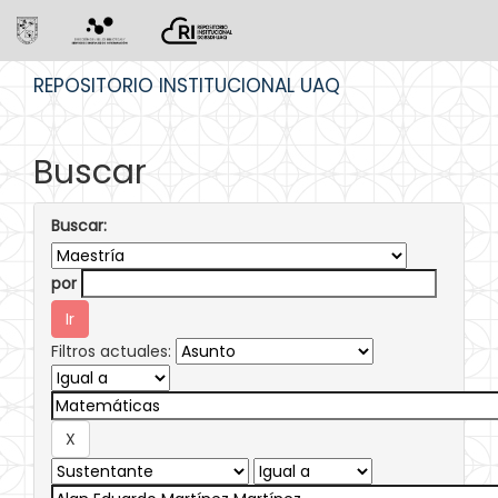
Skip
REPOSITORIO INSTITUCIONAL UAQ
navigation
Buscar
Buscar:
por
Filtros actuales: