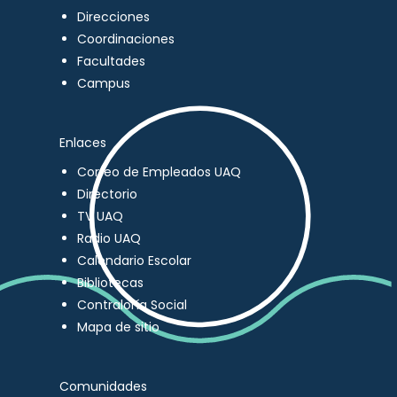
Direcciones
Coordinaciones
Facultades
Campus
Enlaces
Correo de Empleados UAQ
Directorio
TV UAQ
Radio UAQ
Calendario Escolar
Bibliotecas
Contraloría Social
Mapa de sitio
Comunidades