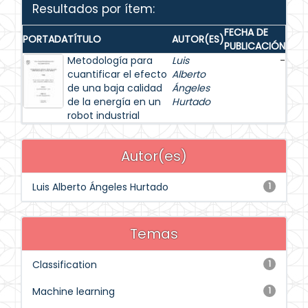
Resultados por ítem:
FECHA DE
PORTADA
TÍTULO
AUTOR(ES)
PUBLICACIÓN
Metodología para
Luis
-
cuantificar el efecto
Alberto
de una baja calidad
Ángeles
de la energía en un
Hurtado
robot industrial
Autor(es)
Luis Alberto Ángeles Hurtado
1
Temas
Classification
1
Machine learning
1