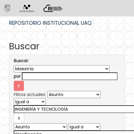
Skip
REPOSITORIO INSTITUCIONAL UAQ
navigation
Buscar
Buscar:
por
Filtros actuales: