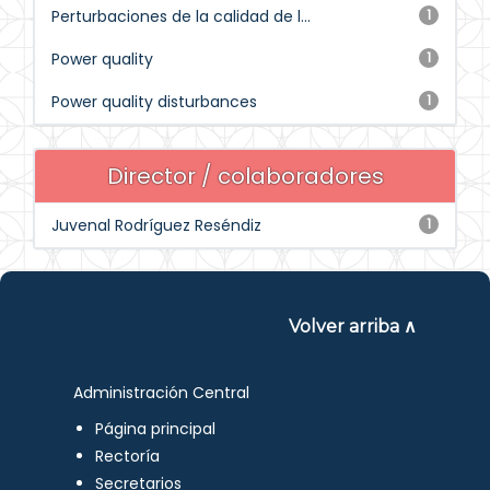
Perturbaciones de la calidad de l...
1
Power quality
1
Power quality disturbances
1
Director / colaboradores
Juvenal Rodríguez Reséndiz
1
Volver arriba ∧
Administración Central
Página principal
Rectoría
Secretarios