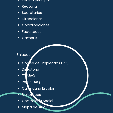
Página principal
Rectoría
Secretarios
Direcciones
Coordinaciones
Facultades
Campus
Enlaces
Correo de Empleados UAQ
Directorio
TV UAQ
Radio UAQ
Calendario Escolar
Bibliotecas
Contraloría Social
Mapa de sitio