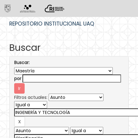
Skip
REPOSITORIO INSTITUCIONAL UAQ
navigation
Buscar
Buscar:
por
Filtros actuales: