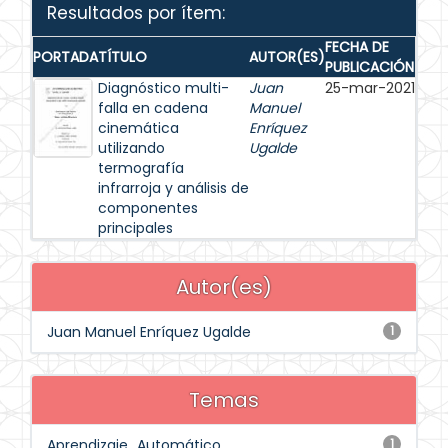
Resultados por ítem:
FECHA DE
PORTADA
TÍTULO
AUTOR(ES)
PUBLICACIÓN
Diagnóstico multi-
Juan
25-mar-2021
falla en cadena
Manuel
cinemática
Enríquez
utilizando
Ugalde
termografía
infrarroja y análisis de
componentes
principales
Autor(es)
Juan Manuel Enríquez Ugalde
1
Temas
Aprendizaje_Automático
1