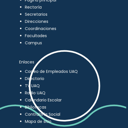
Página principal
Rectoría
Secretarios
Direcciones
Coordinaciones
Facultades
Campus
Enlaces
Correo de Empleados UAQ
Directorio
TV UAQ
Radio UAQ
Calendario Escolar
Bibliotecas
Contraloría Social
Mapa de sitio