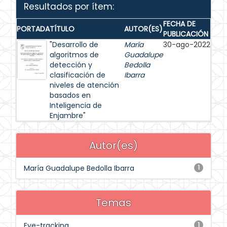
Resultados por ítem:
FECHA DE
PORTADA
TÍTULO
AUTOR(ES)
PUBLICACIÓN
"Desarrollo de
María
30-ago-2022
algoritmos de
Guadalupe
detección y
Bedolla
clasificación de
Ibarra
niveles de atención
basados en
Inteligencia de
Enjambre"
Autor(es)
María Guadalupe Bedolla Ibarra
1
Temas
Eye-tracking
1