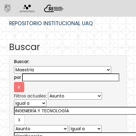
Skip
REPOSITORIO INSTITUCIONAL UAQ
navigation
Buscar
Buscar:
por
Filtros actuales: