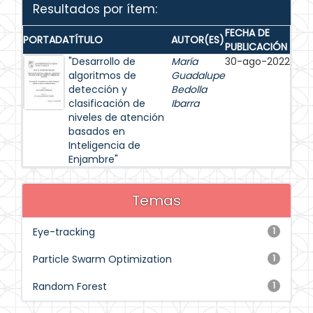
Resultados por ítem:
FECHA DE
PORTADA
TÍTULO
AUTOR(ES)
PUBLICACIÓN
"Desarrollo de
María
30-ago-2022
algoritmos de
Guadalupe
detección y
Bedolla
clasificación de
Ibarra
niveles de atención
basados en
Inteligencia de
Enjambre"
Temas
Eye-tracking
1
Particle Swarm Optimization
1
Random Forest
1