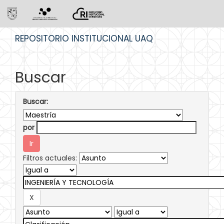
Skip
REPOSITORIO INSTITUCIONAL UAQ
navigation
Buscar
Buscar:
por
Filtros actuales: