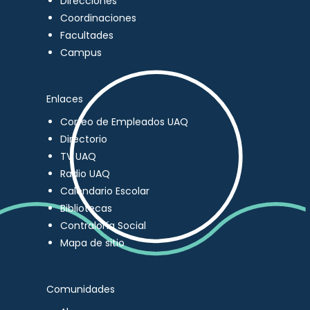
Direcciones
Coordinaciones
Facultades
Campus
Enlaces
Correo de Empleados UAQ
Directorio
TV UAQ
Radio UAQ
Calendario Escolar
Bibliotecas
Contraloría Social
Mapa de sitio
Comunidades