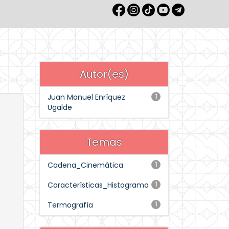
Autor(es)
Juan Manuel Enríquez
1
Ugalde
Temas
Cadena_Cinemática
1
Características_Histograma
1
Termografía
1