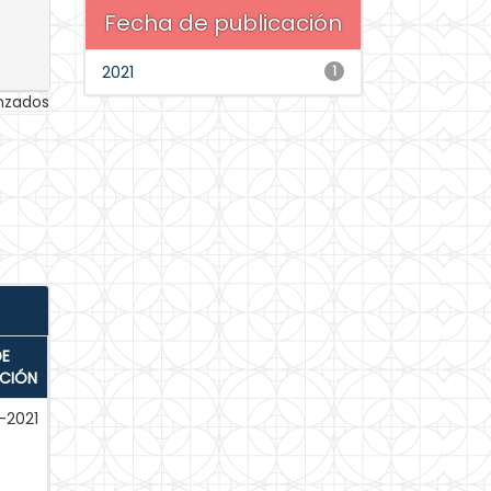
Fecha de publicación
2021
1
anzados
DE
ACIÓN
-2021