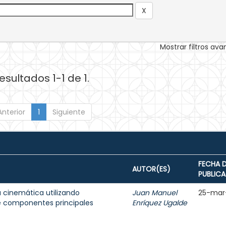
Mostrar filtros av
esultados 1-1 de 1.
Anterior
1
Siguiente
FECHA 
AUTOR(ES)
PUBLIC
 cinemática utilizando
Juan Manuel
25-mar
 de componentes principales
Enríquez Ugalde