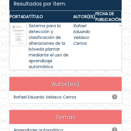
Resultados por ítem:
FECHA DE
PORTADA
TÍTULO
AUTOR(ES)
PUBLICACIÓN
Sistema para la
Rafael
-
detección y
Eduardo
clasificación de
Velasco
alteraciones de la
Cerros
bóveda plantar
mediante el uso de
aprendizaje
automático
Autor(es)
Rafael Eduardo Velasco Cerros
1
Temas
Aprendizaje automático
1