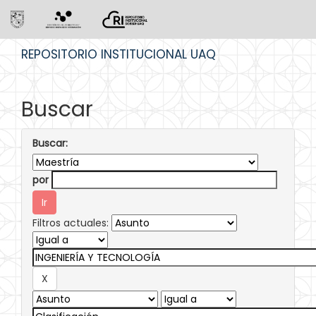
Skip
REPOSITORIO INSTITUCIONAL UAQ
navigation
Buscar
Buscar:
por
Filtros actuales: