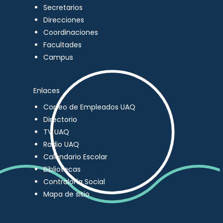
Secretarios
Direcciones
Coordinaciones
Facultades
Campus
Enlaces
Correo de Empleados UAQ
Directorio
TV UAQ
Radio UAQ
Calendario Escolar
Bibliotecas
Contraloría Social
Mapa de sitio