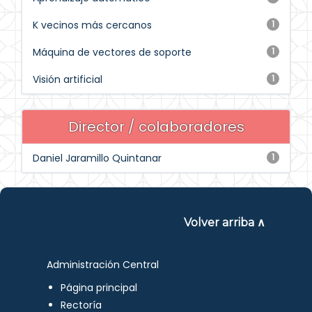
K vecinos más cercanos
1
Máquina de vectores de soporte
1
Visión artificial
1
Director / colaboradores
Daniel Jaramillo Quintanar
1
Volver arriba ∧
Administración Central
Página principal
Rectoría