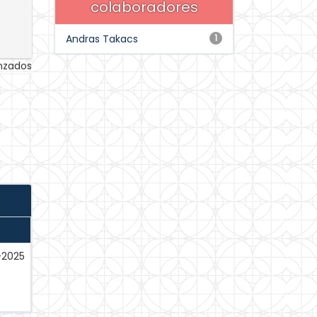
colaboradores
Andras Takacs
1
anzados
-2025