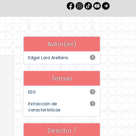
Autor(es)
Edgar Lara Arellano
1
Temas
EEG
1
Extracción de
1
características
Director /