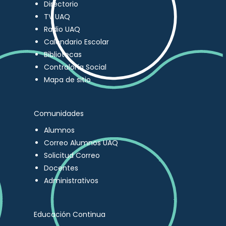
Directorio
TV UAQ
Radio UAQ
Calendario Escolar
Bibliotecas
Contraloría Social
Mapa de sitio
Comunidades
Alumnos
Correo Alumnos UAQ
Solicitud Correo
Docentes
Administrativos
Educación Continua