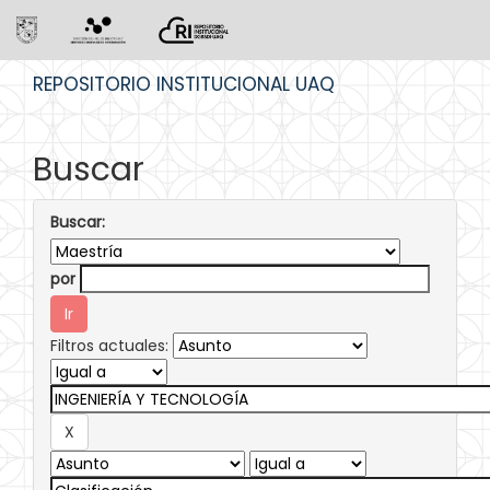
Skip
REPOSITORIO INSTITUCIONAL UAQ
navigation
Buscar
Buscar:
por
Filtros actuales: