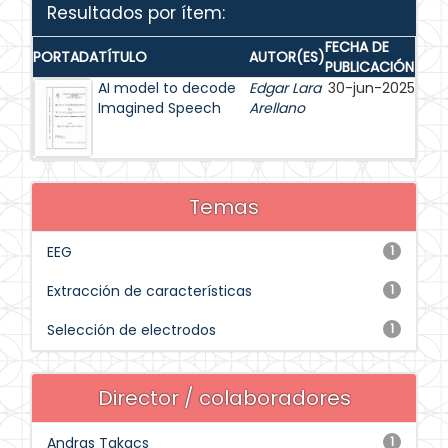
Resultados por ítem:
FECHA DE
PORTADA
TÍTULO
AUTOR(ES)
PUBLICACIÓN
AI model to decode
Edgar Lara
30-jun-2025
Imagined Speech
Arellano
Temas
EEG
1
Extracción de características
1
Selección de electrodos
1
Director / colaboradores
Andras Takacs
1