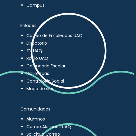
Campus
Enlaces
Correo de Empleados UAQ
Directorio
TV UAQ
Radio UAQ
Calendario Escolar
Bibliotecas
Contraloría Social
Mapa de sitio
Comunidades
Alumnos
Correo Alumnos UAQ
Solicitud Correo