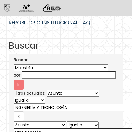
Skip
REPOSITORIO INSTITUCIONAL UAQ
navigation
Buscar
Buscar:
por
Filtros actuales: