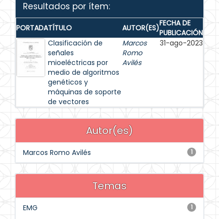
Resultados por ítem:
FECHA DE
PORTADA
TÍTULO
AUTOR(ES)
PUBLICACIÓN
Clasificación de
Marcos
31-ago-2023
señales
Romo
mioeléctricas por
Avilés
medio de algoritmos
genéticos y
máquinas de soporte
de vectores
Autor(es)
Marcos Romo Avilés
1
Temas
EMG
1