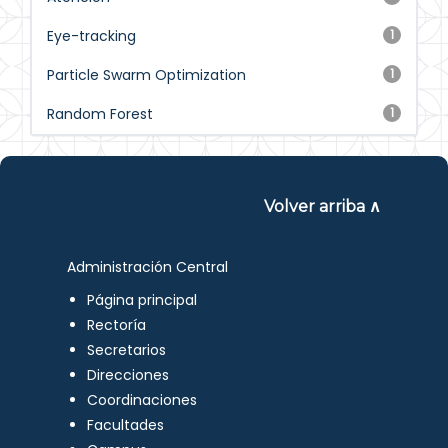
Eye-tracking
1
Particle Swarm Optimization
1
Random Forest
1
Volver arriba ∧
Administración Central
Página principal
Rectoría
Secretarios
Direcciones
Coordinaciones
Facultades