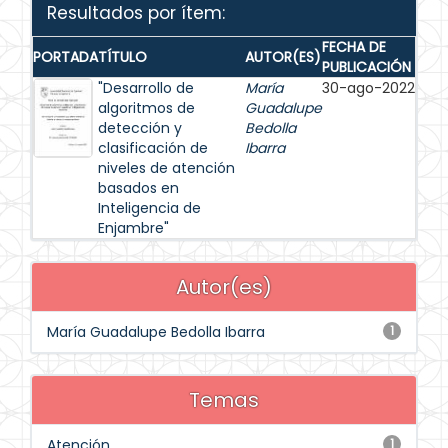
Resultados por ítem:
FECHA DE
PORTADA
TÍTULO
AUTOR(ES)
PUBLICACIÓN
"Desarrollo de
María
30-ago-2022
algoritmos de
Guadalupe
detección y
Bedolla
clasificación de
Ibarra
niveles de atención
basados en
Inteligencia de
Enjambre"
Autor(es)
María Guadalupe Bedolla Ibarra
1
Temas
Atención
1