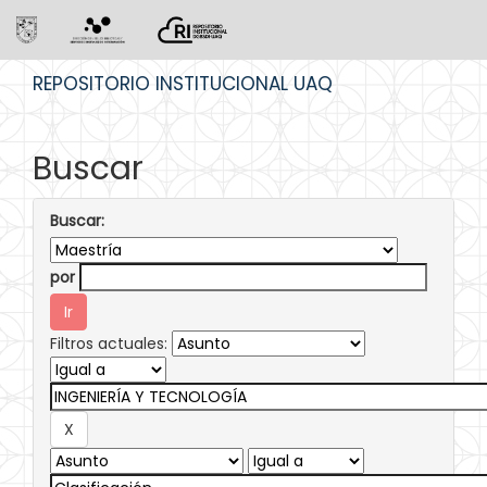
Skip
REPOSITORIO INSTITUCIONAL UAQ
navigation
Buscar
Buscar:
por
Filtros actuales: