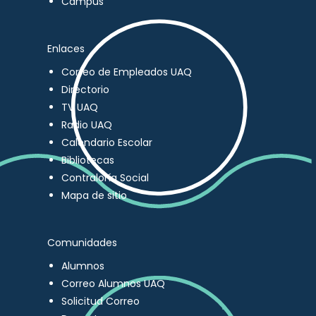
Campus
Enlaces
Correo de Empleados UAQ
Directorio
TV UAQ
Radio UAQ
Calendario Escolar
Bibliotecas
Contraloría Social
Mapa de sitio
Comunidades
Alumnos
Correo Alumnos UAQ
Solicitud Correo