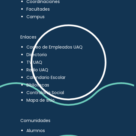
Coordinaciones
Facultades
Campus
Enlaces
Correo de Empleados UAQ
Directorio
TV UAQ
Radio UAQ
Calendario Escolar
Bibliotecas
Contraloría Social
Mapa de sitio
Comunidades
Alumnos