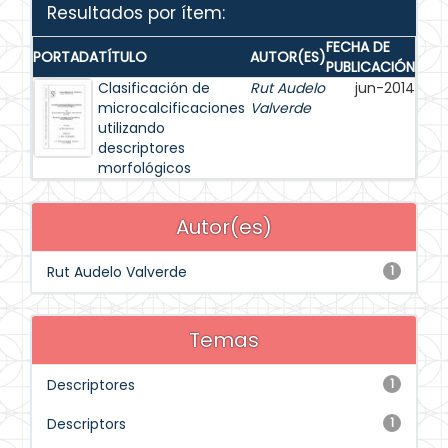
Resultados por ítem:
FECHA DE
PORTADA
TÍTULO
AUTOR(ES)
PUBLICACIÓN
Clasificación de
Rut Audelo
jun-2014
microcalcificaciones
Valverde
utilizando
descriptores
morfológicos
Autor(es)
Rut Audelo Valverde
1
Temas
Descriptores
1
Descriptors
1