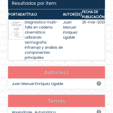
Resultados por ítem:
FECHA DE
PORTADA
TÍTULO
AUTOR(ES)
PUBLICACIÓN
Diagnóstico multi-
Juan
25-mar-2021
falla en cadena
Manuel
cinemática
Enríquez
utilizando
Ugalde
termografía
infrarroja y análisis de
componentes
principales
Autor(es)
Juan Manuel Enríquez Ugalde
1
Temas
Aprendizaje_Automático
1