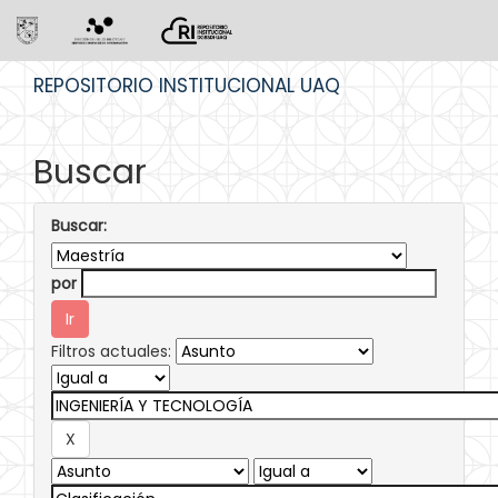
Skip
REPOSITORIO INSTITUCIONAL UAQ
navigation
Buscar
Buscar:
por
Filtros actuales: