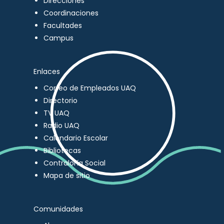
Direcciones
Coordinaciones
Facultades
Campus
Enlaces
Correo de Empleados UAQ
Directorio
TV UAQ
Radio UAQ
Calendario Escolar
Bibliotecas
Contraloría Social
Mapa de sitio
Comunidades