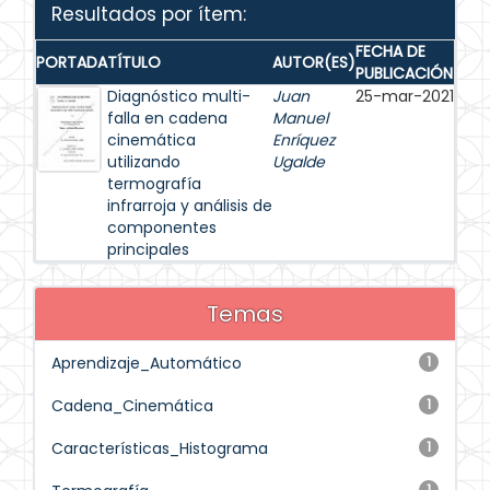
Resultados por ítem:
FECHA DE
PORTADA
TÍTULO
AUTOR(ES)
PUBLICACIÓN
Diagnóstico multi-
Juan
25-mar-2021
falla en cadena
Manuel
cinemática
Enríquez
utilizando
Ugalde
termografía
infrarroja y análisis de
componentes
principales
Temas
Aprendizaje_Automático
1
Cadena_Cinemática
1
Características_Histograma
1
1