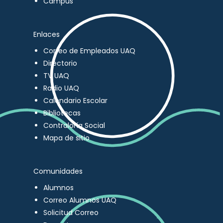
Campus
Enlaces
Correo de Empleados UAQ
Directorio
TV UAQ
Radio UAQ
Calendario Escolar
Bibliotecas
Contraloría Social
Mapa de sitio
Comunidades
Alumnos
Correo Alumnos UAQ
Solicitud Correo