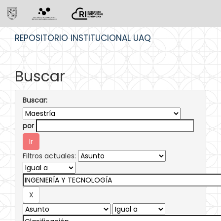
Skip
REPOSITORIO INSTITUCIONAL UAQ
navigation
Buscar
Buscar:
por
Filtros actuales: