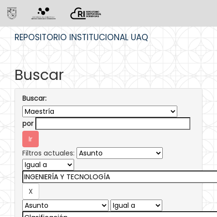
Skip
REPOSITORIO INSTITUCIONAL UAQ
navigation
Buscar
Buscar:
por
Filtros actuales: