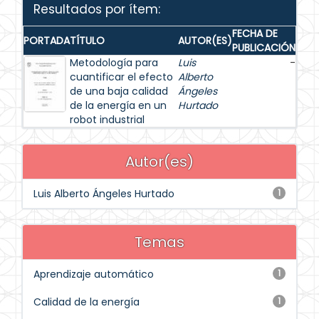
Resultados por ítem:
FECHA DE
PORTADA
TÍTULO
AUTOR(ES)
PUBLICACIÓN
Metodología para
Luis
-
cuantificar el efecto
Alberto
de una baja calidad
Ángeles
de la energía en un
Hurtado
robot industrial
Autor(es)
Luis Alberto Ángeles Hurtado
1
Temas
Aprendizaje automático
1
Calidad de la energía
1