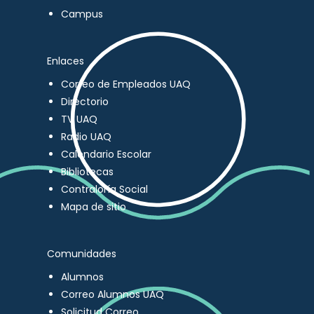
Campus
Enlaces
Correo de Empleados UAQ
Directorio
TV UAQ
Radio UAQ
Calendario Escolar
Bibliotecas
Contraloría Social
Mapa de sitio
Comunidades
Alumnos
Correo Alumnos UAQ
Solicitud Correo